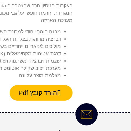
המגורדת זורמת חופשי על גבי מכונ
מערכת האריזה
מבנה חומר ייחודי למכונת הש
ויברציה מדורגת בצלחת העליו
מוליכים ליניאריים ייחודיים 
דרגת אטימות מקסימאלית (IP-69K )
עוצמות ויברציה משתנות PWM- Pulse With Modulation) )
מערכת ייצוב שקילה אוטומטית (ti-Floor Vibration
מצלמת מוצר עליונה
הורד קובץ Pdf