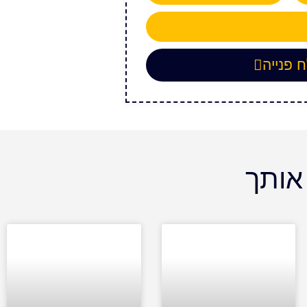
 פנייה
 אותך