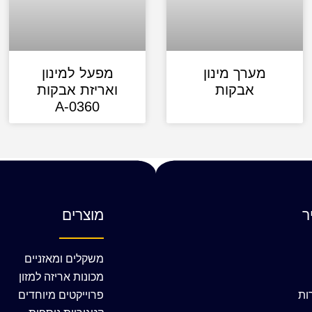
מערך מינון
מפעל למינון
אבקות
ואריזת אבקות
A-0360
ר
מוצרים
משקלים ומאזניים
מכונות אריזה למזון
ות
פרוייקטים מיוחדים