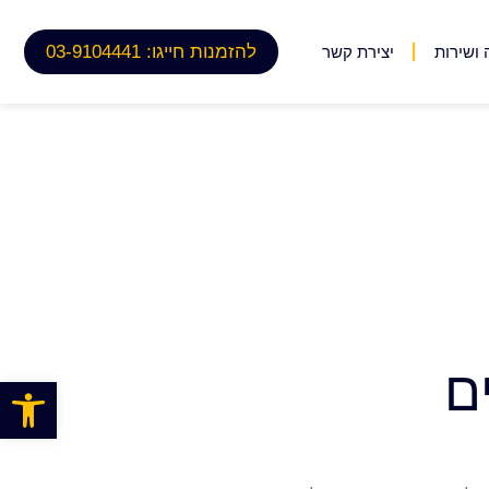
להזמנות חייגו: 03-9104441
ושירות
יצירת קשר
ם
פתח