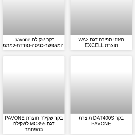
מאזני ספירה דגם WA2
בקר-שקילה-pavone-
תוצרת EXCELL
המאפשר-כניסה-נפרדת-למתמרי
בקר DAT400S תוצרת
בקר שקילה תוצרת PAVONE
PAVONE
דגם MC355 לשקילה
בהפחתה