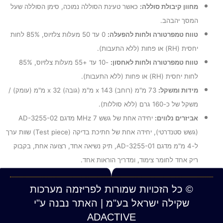
מחוון קיבולת סוללה:
כאשר טעינת הסוללה נמוכה, סימן הסוללה שעל
המסך יהבהב.
טווח טמפרטורה ולחות להפעלה:
0 עד 50 מעלות צלזיוס, 85% לחות
יחסית (RH) או פחות (ללא התעבות).
טווח טמפרטורה ולחות לאחסון:
-10 עד +55 מעלות צלזיוס, 85%
לחות יחסית (RH) או פחות (ללא התעבות).
מידות ומשקל:
73 מ"מ (רוחב) x 143 מ"מ (גובה) x 32 מ"מ (עומק) /
משקל של כ-160 גרם (ללא סוללות).
אביזרים נלווים:
יחידה אחת של גשש 7 MHz מדגם AD-3255-02
(גשש סטנדרטי), יחידה אחת של חתיכת בדיקה (Test piece) שוות ערך
ל-4 מ"מ מדגם AD-3255-01, תיק נשיאה אחד, רצועה אחת, בקבוק
ריק אחד לחומר צימוד, ומדריך הוראות אחד.
© כל הזכויות שמורות לפריזמה מערכות
שקילה ישראל בע"מ | האתר נבנה ע"י
ADACTIVE