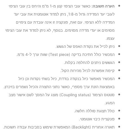
הערה חשובה:
כאשר עובי הציפוי קטן מ-1 מ"מ והיחס בין עובי הציפוי
לעובי יעד המדידה גדול מ-1:8, ניתן למדוד אוטומטית את עובי יעד
המדידה ללא הציפוי. עם זאת, פונקציה זו אינה עובדת עם ציפויים
מסוימים או יעדי מדידה מסוימים. בנוסף, לא ניתן למדוד את עובי הציפוי
עצמו.
ניתן לכייל את נקודת האפס של הגשש.
המכשיר כולל חתיכת בדיקה (Test piece) שוות ערך ל-4 מ"מ.
הגששים ניתנים להחלפה בקלות.
קיימת אפשרות לכיול מהירות הקול.
המכשיר מאפשר כיול בנקודה בודדת, כיול בשתי נקודות וכן כיול
באמצעות הזנת ערך מספרי, כאשר נתוני התצורה והכיול נשמרים בזיכרון.
סטטוס הצימוד (Coupling status) מוצג על המסך לשם אישור מצב
המגע.
כולל תצוגת סוללה חלשה.
פונקציית כיבוי אוטומטי.
תאורה אחורית (Backlight) המאפשרת שימוש בסביבות עבודה חשוכות.