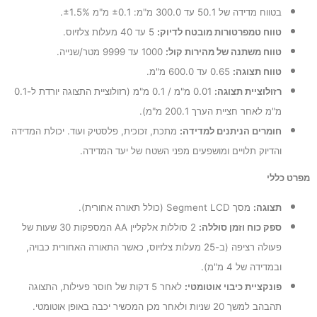
בטווח מדידה של 50.1 עד 300.0 מ"מ: ±0.1 מ"מ ±1.5%.
טווח טמפרטורות מובטח לדיוק:
5 עד 40 מעלות צלזיוס.
טווח משתנה של מהירות קול:
1000 עד 9999 מטר/שנייה.
טווח תצוגה:
0.65 עד 600.0 מ"מ.
רזולוציית תצוגה:
0.01 מ"מ / 0.1 מ"מ (רזולוציית התצוגה יורדת ל-0.1
מ"מ לאחר חציית הערך 200.1 מ"מ).
חומרים הניתנים למדידה:
מתכת, זכוכית, פלסטיק ועוד. יכולת המדידה
והדיוק תלויים ומושפעים מפני השטח של יעד המדידה.
מפרט כללי
תצוגה:
מסך Segment LCD (כולל תאורה אחורית).
ספק כוח וזמן סוללה:
2 סוללות אלקליין AA המספקות 30 שעות של
פעולה רציפה (ב-25 מעלות צלזיוס, כאשר התאורה האחורית כבויה,
ובמדידה של 4 מ"מ).
פונקציית כיבוי אוטומטי:
לאחר 5 דקות של חוסר פעילות, התצוגה
תהבהב למשך 20 שניות ולאחר מכן המכשיר יכבה באופן אוטומטי.