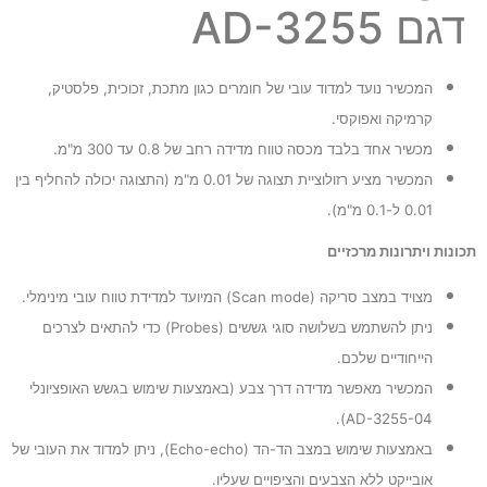
דגם AD-3255
המכשיר נועד למדוד עובי של חומרים כגון מתכת, זכוכית, פלסטיק,
קרמיקה ואפוקסי.
מכשיר אחד בלבד מכסה טווח מדידה רחב של 0.8 עד 300 מ"מ.
המכשיר מציע רזולוציית תצוגה של 0.01 מ"מ (התצוגה יכולה להחליף בין
0.01 ל-0.1 מ"מ).
תכונות ויתרונות מרכזיים
מצויד במצב סריקה (Scan mode) המיועד למדידת טווח עובי מינימלי.
ניתן להשתמש בשלושה סוגי גששים (Probes) כדי להתאים לצרכים
הייחודיים שלכם.
המכשיר מאפשר מדידה דרך צבע (באמצעות שימוש בגשש האופציונלי
AD-3255-04).
באמצעות שימוש במצב הד-הד (Echo-echo), ניתן למדוד את העובי של
אובייקט ללא הצבעים והציפויים שעליו.