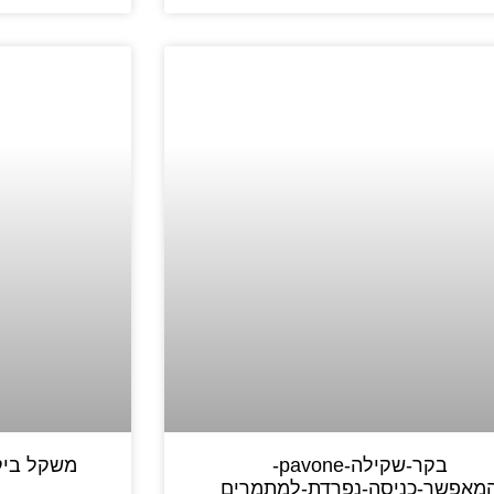
בקר-שקילה-pavone-
משקל ביקור
מאפשר-כניסה-נפרדת-למתמרים